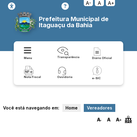
A-
A
A+
Prefeitura Municipal de
Itaguaçu da Bahia
Transparência
Menu
Diário Oficial
Nota Fiscal
Ouvidoria
e-SIC
Você está navegando em:
Home
Vereadores