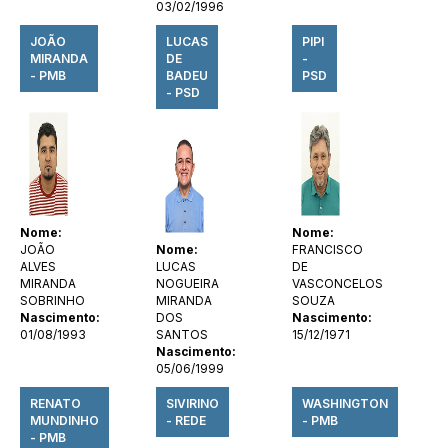
03/02/1996
JOÃO
LUCAS
PIPI
MIRANDA
DE
-
- PMB
BADEU
PSD
- PSD
Nome:
Nome:
JOÃO
Nome:
FRANCISCO
ALVES
LUCAS
DE
MIRANDA
NOGUEIRA
VASCONCELOS
SOBRINHO
MIRANDA
SOUZA
Nascimento:
DOS
Nascimento:
01/08/1993
SANTOS
15/12/1971
Nascimento:
05/06/1999
RENATO
SIVIRINO
WASHINGTON
MUNDINHO
- REDE
- PMB
- PMB