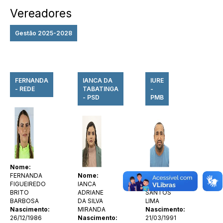
Vereadores
Gestão 2025-2028
FERNANDA
IANCA DA
IURE
- REDE
TABATINGA
-
- PSD
PMB
Nome:
FERNANDA
Nome:
Nome:
FIGUEIREDO
IANCA
IURE DOS
BRITO
ADRIANE
SANTOS
BARBOSA
DA SILVA
LIMA
Nascimento:
MIRANDA
Nascimento:
26/12/1986
Nascimento:
21/03/1991