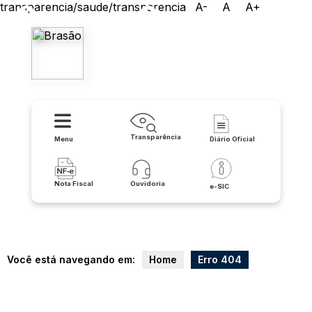
transparencia/saude/transparencia
A-
A
A+
Prefeitura Municipal de
Itaguaçu da Bahia
Transparência
Menu
Diário Oficial
Nota Fiscal
Ouvidoria
e-SIC
Você está navegando em:
Home
Erro 404