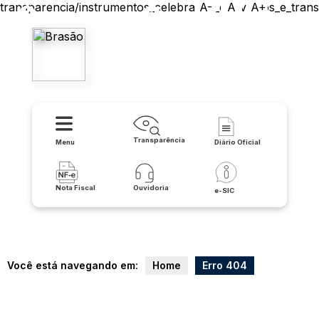
transparencia/instrumentos_celebrados_convenios_e_trans
A-
A
A+
Prefeitura Municipal de
Itaguaçu da Bahia
Transparência
Menu
Diário Oficial
Nota Fiscal
Ouvidoria
e-SIC
Você está navegando em:
Home
Erro 404