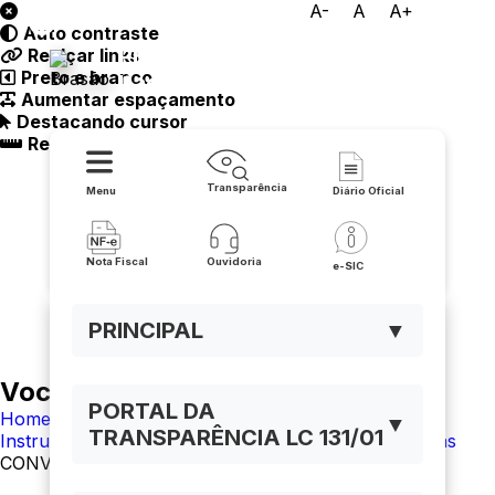
A-
A
A+
Auto contraste
Prefeitura Municipal de
Realçar links
Preto e branco
Itaguaçu da Bahia
Aumentar espaçamento
Destacando cursor
Regua guia
Transparência
Menu
Diário Oficial
Nota Fiscal
Ouvidoria
e-SIC
PRINCIPAL
▼
Você está navegando em:
PORTAL DA
Home
▼
TRANSPARÊNCIA LC 131/01
Instrumentos celebrados - convênios e transferências
CONVÊNIOS - CODEVASF