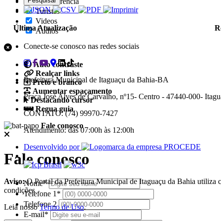
Pesquisar
Transparência
Turistas
Videos
Última Atualização
R
Áudios
Conecte-se conosco nas redes sociais
Auto contraste
Realçar links
Prefeitura Municipal de Itaguaçu da Bahia-BA
Preto e branco
Aumentar espaçamento
Praça José Alves de Carvalho, nº15- Centro - 47440-000- Ita
Destacando cursor
Regua guia
CONTATO: (74) 99970-7427
Fale conosco
Atendimento: das 07:00h às 12:00h
Desenvolvido por
Fale conosco
Aviso:
O Portal da Prefeitura Municipal de Itaguaçu da Bahia utiliza
Nome*
condições
Telefone 1*
Telefone 2
Leia nosso
Termo de Uso
.
E-mail*