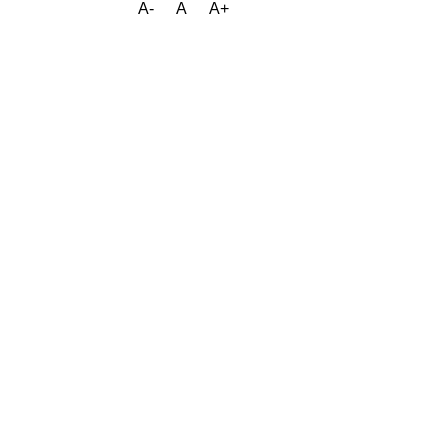
A-
A
A+