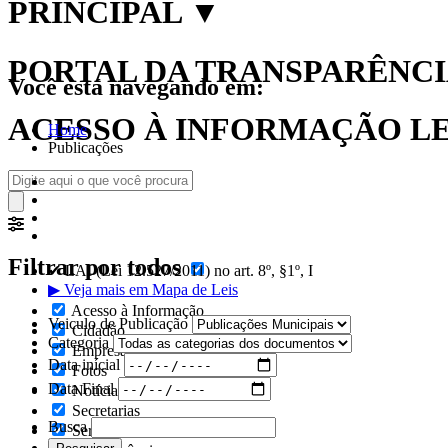
PRINCIPAL
▼
PORTAL DA TRANSPARÊNCIA
Você está navegando em:
ACESSO À INFORMAÇÃO LEI
Home
Publicações
Filtrar por todos
✔ LAI (Lei 12.527/2011) no art. 8º, §1º, I
▶ Veja mais em Mapa de Leis
Acesso à Informação
Veiculo de Publicação
Cidadão
Categoria
Empresas
Data inícial
Fotos
Data Final
Notícias
Secretarias
Busca
Servidor