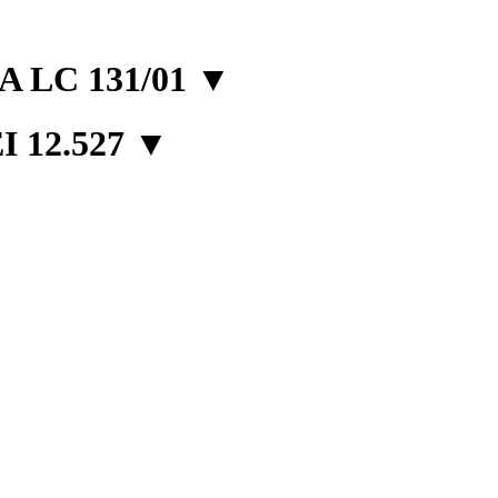
 LC 131/01
▼
 12.527
▼