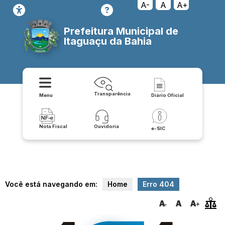
9e12/klx-poker
A-
A
A+
Prefeitura Municipal de
Itaguaçu da Bahia
Transparência
Menu
Diário Oficial
Nota Fiscal
Ouvidoria
e-SIC
Você está navegando em:
Home
Erro 404